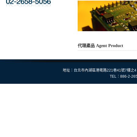
代理產品 Agent Product
地址：台北市內湖區港墘路
221
巷
41
號
7
樓之
4
TEL：
886-2-26